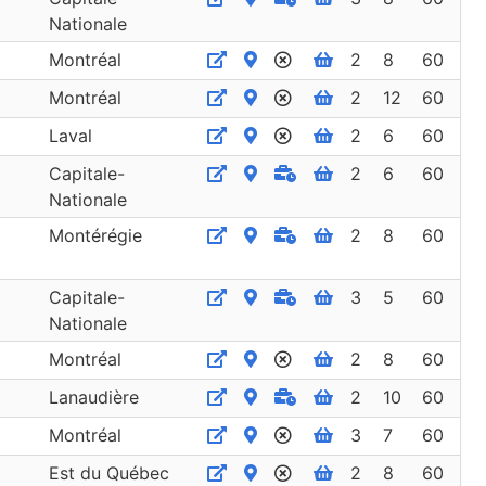
Nationale
Montréal
2
8
60
Montréal
2
12
60
Laval
2
6
60
Capitale-
2
6
60
Nationale
Montérégie
2
8
60
Capitale-
3
5
60
Nationale
Montréal
2
8
60
Lanaudière
2
10
60
Montréal
3
7
60
Est du Québec
2
8
60