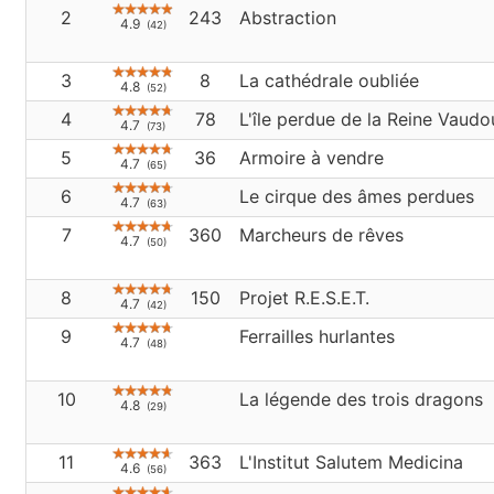
2
243
Abstraction
4.9
(42)
3
8
La cathédrale oubliée
4.8
(52)
4
78
L'île perdue de la Reine Vaudo
4.7
(73)
5
36
Armoire à vendre
4.7
(65)
6
Le cirque des âmes perdues
4.7
(63)
7
360
Marcheurs de rêves
4.7
(50)
8
150
Projet R.E.S.E.T.
4.7
(42)
9
Ferrailles hurlantes
4.7
(48)
10
La légende des trois dragons
4.8
(29)
11
363
L'Institut Salutem Medicina
4.6
(56)