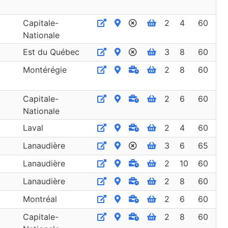
Capitale-
2
4
60
Nationale
Est du Québec
3
8
60
Montérégie
2
8
60
Capitale-
2
6
60
Nationale
Laval
2
4
60
Lanaudière
3
6
65
Lanaudière
2
10
60
Lanaudière
2
8
60
Montréal
2
6
60
Capitale-
2
8
60