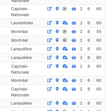
Nationale
Capitale-
2
6
60
Nationale
Laurentides
2
6
60
Montréal
2
8
55
Montréal
2
6
60
Lanaudière
2
6
60
Lanaudière
2
6
60
Capitale-
2
8
60
Nationale
Montréal
2
6
60
Capitale-
2
8
60
Nationale
Lanaudière
2
8
60