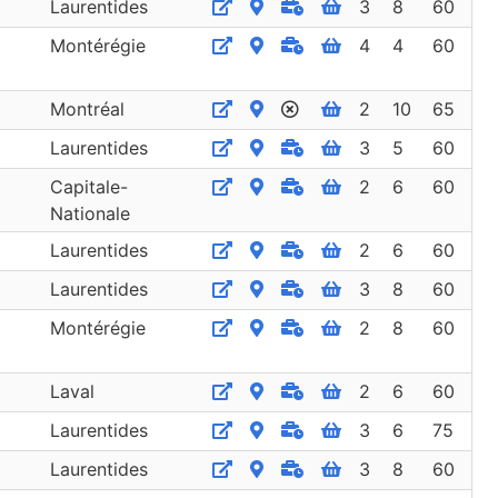
Laurentides
3
8
60
Montérégie
4
4
60
Montréal
2
10
65
Laurentides
3
5
60
Capitale-
2
6
60
Nationale
Laurentides
2
6
60
Laurentides
3
8
60
Montérégie
2
8
60
Laval
2
6
60
Laurentides
3
6
75
Laurentides
3
8
60