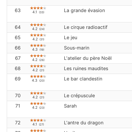
63
La grande évasion
4.1
(33)
64
Le cirque radioactif
4.2
(24)
65
Le jeu
4.2
(31)
66
Sous-marin
4.3
(19)
67
L'atelier du père Noël
4.2
(26)
68
Les ruines maudites
4.2
(21)
69
Le bar clandestin
4.3
(20)
70
Le crépuscule
4.2
(21)
71
Sarah
4.2
(23)
72
L'antre du dragon
4.1
(27)