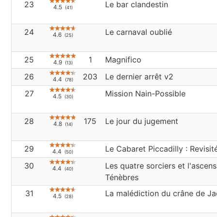
23
Le bar clandestin
4.5
(41)
24
Le carnaval oublié
4.6
(25)
25
1
Magnifico
4.9
(13)
26
203
Le dernier arrêt v2
4.4
(78)
27
Mission Nain-Possible
4.5
(30)
28
175
Le jour du jugement
4.8
(14)
29
Le Cabaret Piccadilly : Revisit
4.4
(50)
30
Les quatre sorciers et l'ascen
4.4
(40)
Ténèbres
31
La malédiction du crâne de J
4.5
(28)