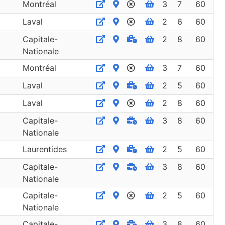
Montréal
3
7
60
Laval
2
6
60
Capitale-
2
8
60
Nationale
Montréal
3
7
60
Laval
2
5
60
Laval
2
8
60
Capitale-
3
8
60
Nationale
Laurentides
2
5
60
Capitale-
3
8
60
Nationale
Capitale-
2
5
60
Nationale
Capitale-
3
8
60