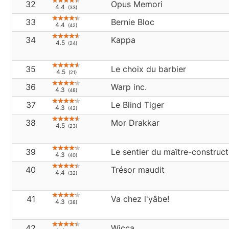
32
Opus Memori
4.4
(33)
33
Bernie Bloc
4.4
(42)
34
Kappa
4.5
(24)
35
Le choix du barbier
4.5
(21)
36
Warp inc.
4.3
(48)
37
Le Blind Tiger
4.3
(42)
38
Mor Drakkar
4.5
(23)
39
Le sentier du maître-construct
4.3
(40)
40
Trésor maudit
4.4
(32)
41
Va chez l'yâbe!
4.3
(38)
42
Wicca