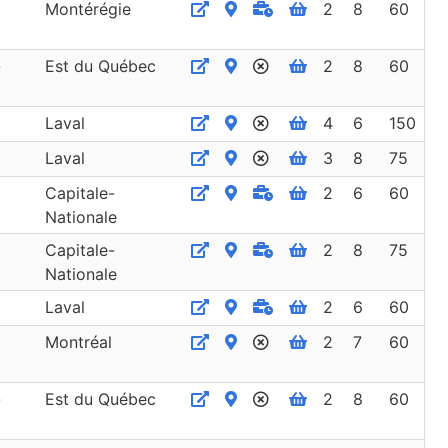
Montérégie
2
8
60
-
Est du Québec
2
8
60
Laval
4
6
150
Laval
3
8
75
Capitale-
2
6
60
Nationale
Capitale-
2
8
75
Nationale
Laval
2
6
60
Montréal
2
7
60
-
Est du Québec
2
8
60