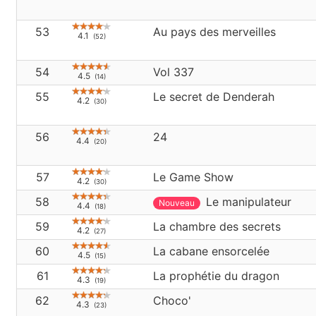
53
Au pays des merveilles
4.1
(52)
54
Vol 337
4.5
(14)
55
Le secret de Denderah
4.2
(30)
56
24
4.4
(20)
57
Le Game Show
4.2
(30)
58
Le manipulateur
4.4
(18)
59
La chambre des secrets
4.2
(27)
60
La cabane ensorcelée
4.5
(15)
61
La prophétie du dragon
4.3
(19)
62
Choco'
4.3
(23)