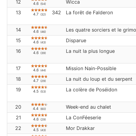
12
Wicca
4.6
(54)
13
342
La forêt de Falderon
4.7
(32)
14
Les quatre sorciers et le grimo
4.6
(46)
15
Disparue
4.6
(43)
16
La nuit la plus longue
4.6
(39)
17
Mission Nain-Possible
4.6
(44)
18
La nuit du loup et du serpent
4.7
(29)
19
La colère de Poséidon
4.5
(53)
20
Week-end au chalet
4.4
(60)
21
La ConFéeserie
4.6
(29)
22
Mor Drakkar
4.5
(43)