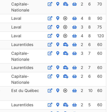
Capitale-
2
6
70
Nationale
Laval
4
8
90
Laval
3
8
75
Laval
4
8
120
Laurentides
2
6
60
Capitale-
3
7
60
Nationale
Laurentides
2
7
60
Capitale-
2
6
60
Nationale
-
Est du Québec
2
10
60
Laurentides
2
5
60