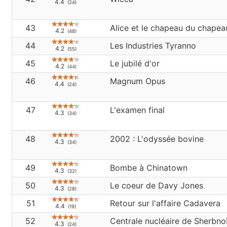
4.4
(24)
43
Alice et le chapeau du chapea
4.2
(48)
44
Les Industries Tyranno
4.2
(55)
45
Le jubilé d'or
4.2
(44)
46
Magnum Opus
4.4
(24)
47
L'examen final
4.3
(34)
48
2002 : L'odyssée bovine
4.3
(34)
49
Bombe à Chinatown
4.3
(32)
50
Le coeur de Davy Jones
4.3
(28)
51
Retour sur l'affaire Cadavera
4.4
(19)
52
Centrale nucléaire de Sherbno
4.3
(24)