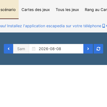
 scénario
Cartes des jeux
Tous les jeux
Rang au Ca
au!
Installez l'application escapedia sur votre téléphone
Sam