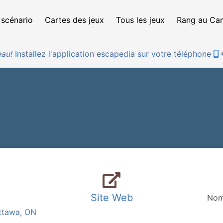
 scénario
Cartes des jeux
Tous les jeux
Rang au Ca
au!
Installez l'application escapedia sur votre téléphone
Site Web
Nom
Ottawa, ON